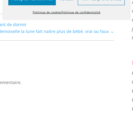
Politique de cookies
Politique de confidentialité
vant de dormir
moiselle la lune fait naitre plus de bébé, vrai ou faux
→
mmentaire.