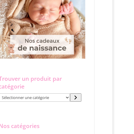
Trouver un produit par
catégorie
Sélectionner
une
catégorie
Nos catégories