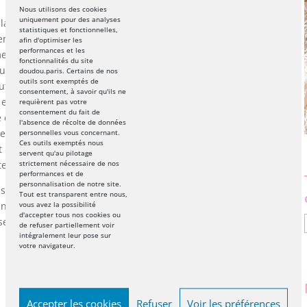
Nous utilisons des cookies
uniquement pour des analyses
la plupart du bon sens, à savoir que pour interdire
statistiques et fonctionnelles,
nfant. Il faut utiliser une barrière de sécurité. De
afin d'optimiser les
performances et les
re les doigts dans une prise, l’utilisation de
fonctionnalités du site
duits ménager doivent être remisés sur un étagère.
doudou.paris. Certains de nos
outils sont exemptés de
eut attraper facilement trouveront une places en lieu
consentement, à savoir qu'ils ne
 en œuvre. Mais reste l’imprévu, la chose où la
requièrent pas votre
consentement du fait de
et le danger est bien là. Enfin la surveillance doit
l'absence de récolte de données
enfant le plus sage du monde, on n’est pas à l’abris
personnelles vous concernant.
Ces outils exemptés nous
t parce que bébé doit être en sécurité, un
servent qu'au pilotage
strictement nécessaire de nos
er à distance l’occupation de votre enfant.
performances et de
personnalisation de notre site.
ous sur-estimez pas dans la gestion du danger et ne
Tout est transparent entre nous,
vous avez la possibilité
nt. Aussi n’hésitez pas à investir quelques €uros
d'accepter tous nos cookies ou
seront vous seconder, efficacement.
de refuser partiellement voir
intégralement leur pose sur
votre navigateur.
Accepter les cookies
Refuser
Voir les préférences