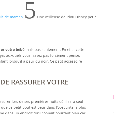
5
ils de maman
Une veilleuse doudou Disney pour
rer votre bébé
mais pas seulement. En effet cette
ages auxquels vous n’avez pas forcément pensé.
nfant lorsqu’il a peur du noir. Ce petit accessoire
DE RASSURER VOTRE
ssurer lors de ses premières nuits où il sera seul
 que ce petit bout est peur dans l’obscurité la plus
nne dans un endroit qu’il connaît pourtant bien car il