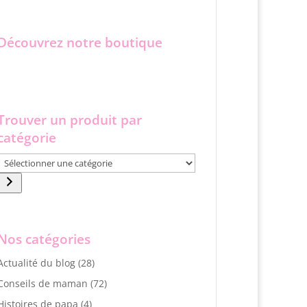
Découvrez notre boutique
Trouver un produit par
catégorie
Sélectionner
une
catégorie
Nos catégories
Actualité du blog
(28)
Conseils de maman
(72)
Histoires de papa
(4)