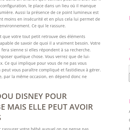
 configuration, le place dans un lieu où il manque
lumière. Aussi la présence de ce point lumineux est
ent moins en insécurité et en plus cela lui permet de
 environnement. Ce qui le rassure.
ut que votre tout petit retrouve des éléments
capable de savoir de quoi il a vraiment besoin. Votre
l fera sienne si elles répondent à sa recherche.
 imposer quelque chose. Vous verrez que de lui-
oix. Ce qui implique pour vous de ne pas vous
a peut vous paraître compliqué et fastidieux à gérer.
re, par la même occasion, en dépend donc ne
DOU DISNEY POUR
E MAIS ELLE PEUT AVOIR
S
r rassurer votre bébé auquel on ne pense pas