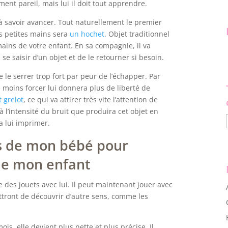
ment pareil, mais lui il doit tout apprendre.
à savoir avancer. Tout naturellement le premier
es petites mains sera
un hochet
. Objet traditionnel
mains de votre enfant. En sa compagnie, il va
e saisir d’un objet et de le retourner si besoin.
e le serrer trop fort par peur de l’échapper. Par
de moins forcer lui donnera plus de liberté de
t grelot
, ce qui va attirer très vite l’attention de
 à l’intensité du bruit que produira cet objet en
a lui imprimer.
ts de mon bébé pour
de mon enfant
 des jouets avec lui. Il peut maintenant jouer avec
ettront de découvrir d’autre sens, comme les
mois, elle devient plus nette et plus précise. Il