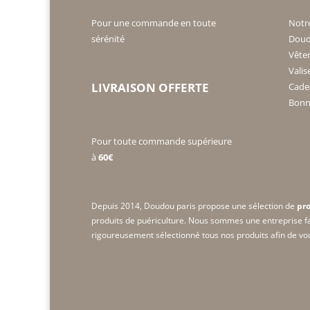
Pour une commande en toute
Notr
sérénité
Doud
Vête
Valis
LIVRAISON OFFERTE
Cade
Bonne
Pour toute commande supérieure
à
60€
Depuis 2014, Doudou paris propose une sélection de
pro
produits de puériculture. Nous sommes une
entreprise f
rigoureusement sélectionné tous nos produits afin de vous