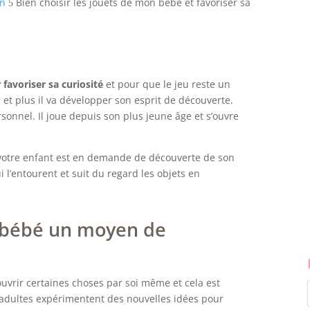
an
Bien choisir les jouets de mon bébé et favoriser sa
5
favoriser sa curiosité
et pour que le jeu reste un
er et plus il va développer son esprit de découverte.
sonnel. Il joue depuis son plus jeune âge et s’ouvre
votre enfant est en demande de découverte de son
i l’entourent et suit du regard les objets en
e bébé un moyen de
ouvrir certaines choses par soi même et cela est
 adultes expérimentent des nouvelles idées pour