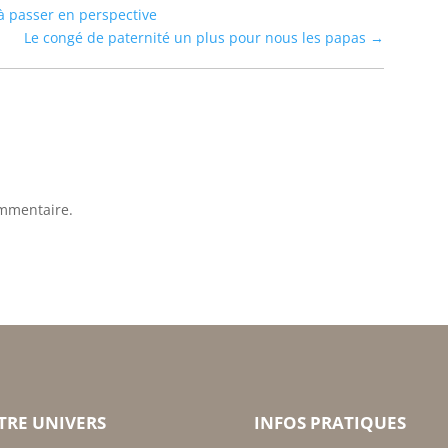
 à passer en perspective
Le congé de paternité un plus pour nous les papas
→
mmentaire.
TRE UNIVERS
INFOS PRATIQUES