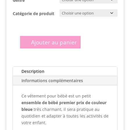
Genre
Catégorie de produit
Ajouter au panier
quantité
de
Ensemble
de
Description
bébé
premier
Informations complémentaires
prix
de
Ce vêtement pour bébé est un petit
couleur
ensemble de bébé premier prix de couleur
bleue
bleue
très charmant, il sera pratique au
quotidien et adapter à toutes les activités de
votre enfant.