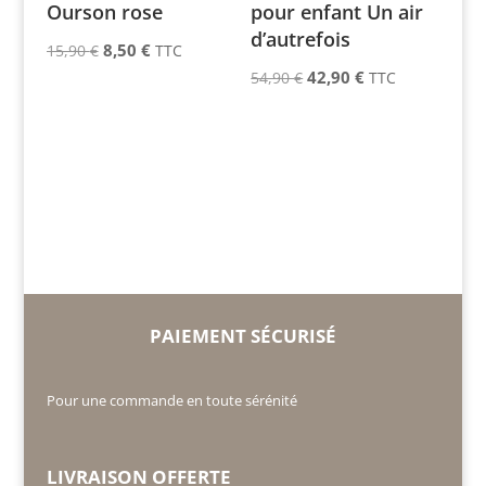
Ourson rose
pour enfant Un air
d’autrefois
Le
Le
8,50
€
15,90
€
TTC
Le
Le
prix
prix
42,90
€
54,90
€
TTC
prix
prix
initial
actuel
initial
actuel
était :
est :
était :
est :
15,90 €.
8,50 €.
54,90 €.
42,90 €.
PAIEMENT SÉCURISÉ
Pour une commande en toute sérénité
LIVRAISON OFFERTE