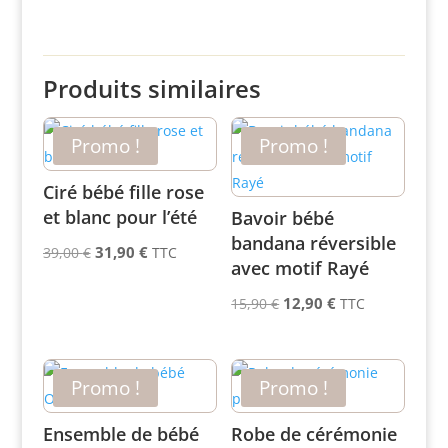
Produits similaires
Promo !
Promo !
Ciré bébé fille rose
et blanc pour l’été
Bavoir bébé
bandana réversible
Le
Le
31,90
€
39,00
€
TTC
avec motif Rayé
prix
prix
Le
Le
initial
actuel
12,90
€
15,90
€
TTC
prix
prix
était :
est :
initial
actuel
39,00 €.
31,90 €.
était :
est :
Promo !
Promo !
15,90 €.
12,90 €.
Ensemble de bébé
Robe de cérémonie