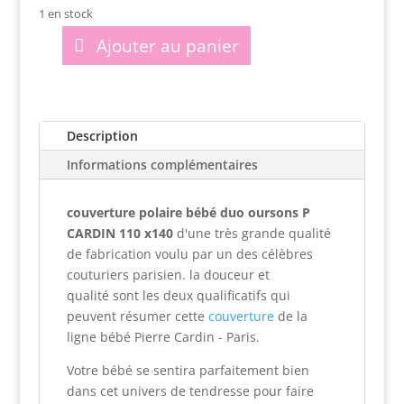
1 en stock
Ajouter au panier
quantité
de
couverture
polaire
Description
bébé
duo
Informations complémentaires
oursons
P
couverture polaire bébé duo oursons P
CARDIN
CARDIN 110 x140
d'une très grande qualité
110
de fabrication voulu par un des célèbres
x140
couturiers parisien.
la douceur et
qualité sont les deux qualificatifs qui
peuvent résumer cette
couverture
de la
ligne bébé Pierre Cardin - Paris.
Votre bébé se sentira parfaitement bien
dans cet univers de tendresse pour faire