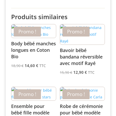
Produits similaires
Promo !
Promo !
Body bébé manches
longues en Coton
Bavoir bébé
Bio
bandana réversible
avec motif Rayé
Le
Le
14,60
€
18,90
€
TTC
prix
prix
Le
Le
12,90
€
15,90
€
TTC
initial
actuel
prix
prix
était :
est :
initial
actuel
18,90 €.
14,60 €.
était :
est :
Promo !
Promo !
15,90 €.
12,90 €.
Ensemble pour
Robe de cérémonie
bébé fille modèle
pour bébé modèle