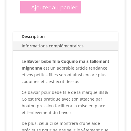
Ajouter au panier
quantité
de
Bavoir
bébé
Description
fille
Coquine
Informations complémentaires
mais
tellement
Le
Bavoir bébé fille Coquine mais tellement
mignonne
mignonne
est un adorable article tendance
et vos petites filles seront ainsi encore plus
coquines et c'est écrit dessus !
Ce bavoir pour bébé fille de la marque BB &
Co est très pratique avec son attache par
bouton pression facilitera la mise en place
et l’enlèvement du bavoir.
De plus, celui-ci se montrera d'une aide
précieuse pour ne pas salir le vêtement que