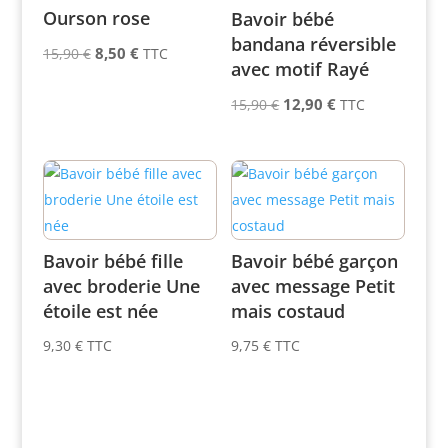
Ourson rose
Bavoir bébé
bandana réversible
Le
Le
8,50
€
15,90
€
TTC
avec motif Rayé
prix
prix
Le
Le
initial
actuel
12,90
€
15,90
€
TTC
prix
prix
était :
est :
initial
actuel
15,90 €.
8,50 €.
était :
est :
15,90 €.
12,90 €.
Bavoir bébé fille
Bavoir bébé garçon
avec broderie Une
avec message Petit
étoile est née
mais costaud
9,30
€
TTC
9,75
€
TTC